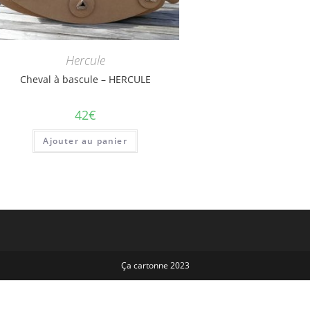
Hercule
Cheval à bascule – HERCULE
42
€
Ajouter au panier
Ça cartonne 2023